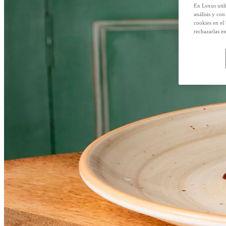
En Lexus util
análisis y con
cookies en el
rechazarlas e