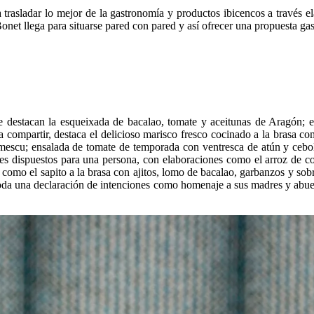
trasladar lo mejor de la gastronomía y productos ibicencos a través ela
net llega para situarse pared con pared y así ofrecer una propuesta gas
que destacan la esqueixada de bacalao, tomate y aceitunas de Aragón; 
ara compartir, destaca el delicioso marisco fresco cocinado a la brasa 
mescu; ensalada de tomate de temporada con ventresca de atún y cebol
ces dispuestos para una persona, con elaboraciones como el arroz de co
n como el sapito a la brasa con ajitos, lomo de bacalao, garbanzos y sob
toda una declaración de intenciones como homenaje a sus madres y abuela