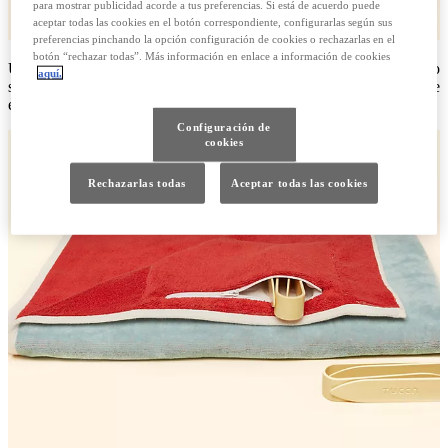
para mostrar publicidad acorde a tus preferencias. Si está de acuerdo puede
aceptar todas las cookies en el botón correspondiente, configurarlas según sus
preferencias pinchando la opción configuración de cookies o rechazarlas en el
botón “rechazar todas”. Más información en enlace a información de cookies
Un empresario español ha ideado la toalla Tucca, con un ingenioso
aquí.
sistema que la mantiene anclada a la arena y perfectamente
extendida.
Configuración de
cookies
Rechazarlas todas
Aceptar todas las cookies