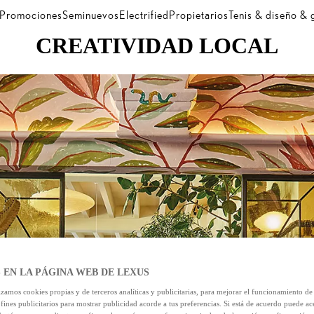
Promociones
Seminuevos
Electrified
Propietarios
Tenis & diseño &
CREATIVIDAD LOCAL
 EN LA PÁGINA WEB DE LEXUS
izamos cookies propias y de terceros analíticas y publicitarias, para mejorar el funcionamiento d
 fines publicitarios para mostrar publicidad acorde a tus preferencias. Si está de acuerdo puede ac