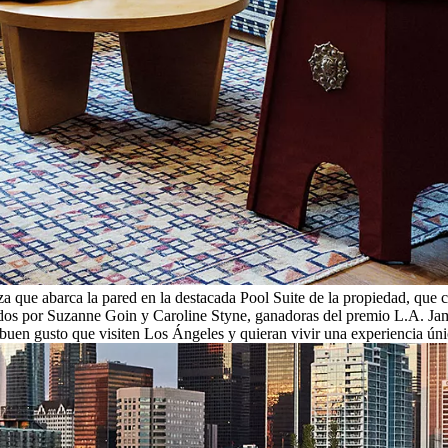
 que abarca la pared en la destacada Pool Suite de la propiedad, que c
igidos por Suzanne Goin y Caroline Styne, ganadoras del premio L.A. Ja
 buen gusto que visiten Los Ángeles y quieran vivir una experiencia úni