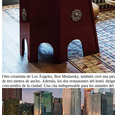
Otro ceramista de Los Ángeles, Ben Medansky, también creó una pieza
de tres metros de ancho. Además, los dos restaurantes del hotel, dir
concurridos de la ciudad. Una cita indispensable para los amantes del