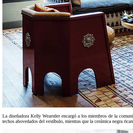
La diseñadora Kelly Wearstler encargó a los miembros de la comunid
techos abovedados del vestíbulo, mientras que la cerámica negra ric