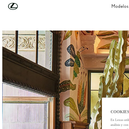
Skip to Main Content
(Press Enter)
Modelos
COOKIES
En Lexus util
análisis y con