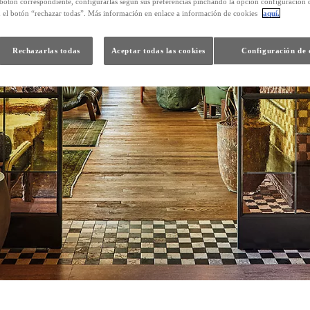
 botón correspondiente, configurarlas según sus preferencias pinchando la opción configuración 
n el botón “rechazar todas”. Más información en enlace a información de cookies
aquí.
Rechazarlas todas
Aceptar todas las cookies
Configuración de 