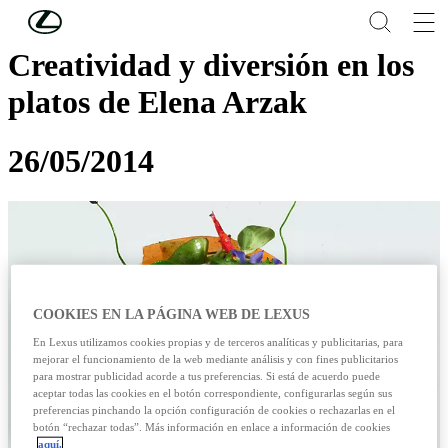
Skip to Main Content
(Press Enter)
Creatividad y diversión en los
platos de Elena Arzak
26/05/2014
COOKIES EN LA PÁGINA WEB DE LEXUS
En Lexus utilizamos cookies propias y de terceros analíticas y publicitarias, para
mejorar el funcionamiento de la web mediante análisis y con fines publicitarios
para mostrar publicidad acorde a tus preferencias. Si está de acuerdo puede
aceptar todas las cookies en el botón correspondiente, configurarlas según sus
preferencias pinchando la opción configuración de cookies o rechazarlas en el
botón “rechazar todas”. Más información en enlace a información de cookies
aquí.