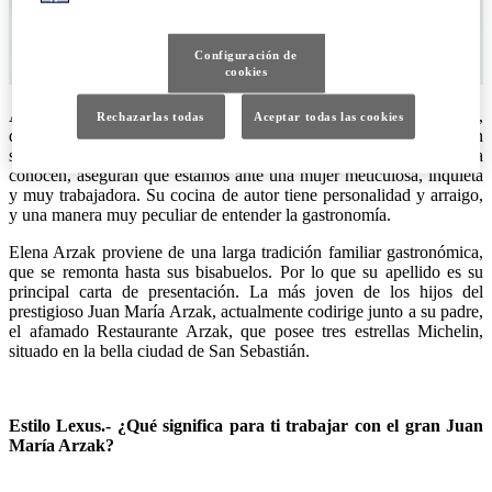
Configuración de
cookies
Arzak no hay más que dos: padre e hija. Inquieta, curiosa, políglota,
Rechazarlas todas
Aceptar todas las cookies
despierta… así es Elena Arzak, una mujer con gran convicción
sobre lo que hace, y eso, se transmite en sus rectas. Quienes la
conocen, aseguran que estamos ante una mujer meticulosa, inquieta
y muy trabajadora. Su cocina de autor tiene personalidad y arraigo,
y una manera muy peculiar de entender la gastronomía.
Elena Arzak proviene de una larga tradición familiar gastronómica,
que se remonta hasta sus bisabuelos. Por lo que su apellido es su
principal carta de presentación. La más joven de los hijos del
prestigioso Juan María Arzak, actualmente codirige junto a su padre,
el afamado Restaurante Arzak, que posee tres estrellas Michelin,
situado en la bella ciudad de San Sebastián.
Estilo Lexus.- ¿Qué significa para ti trabajar con el gran Juan
María Arzak?