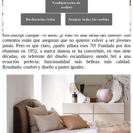
Configuración de
cookies
08/07/2022
Rechazarlas todas
Aceptar todas las cookies
No es que la famosa sirena del puerto de Copenhaque esté de
aniversario. Mejor aún. Es que la firma danesa de muebles
BoConcept cumple 70 años, ¡y esto es una fiesta del diseño! Tan
contentos están que aseguran que no quieren volver a ser jóvenes
jamás. Pero es que claro, ¡quién pillara esos 70! Fundada por dos
ebanistas en 1952, a marca danesa se ha convertido, en etas siete
décadas, en referente del diseño escandinavo siendo fiel a una
ecuación perfecta: funcionalidad más belleza más calidad.
Resultado: confort y diseño a partes iguales.