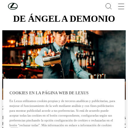
Skip to Main Content
(Press Enter)
DE ÁNGEL A DEMONIO
COOKIES EN LA PÁGINA WEB DE LEXUS
En Lexus utilizamos cookies propias y de terceros analíticas y publicitarias, para
mejorar el funcionamiento de la web mediante análisis y con fines publicitarios
23/10/2024
para mostrar publicidad acorde a tus preferencias. Si está de acuerdo puede
aceptar todas las cookies en el botón correspondiente, configurarlas según sus
Devil’s Cut es el primer proyecto europeo, y uno de los más
preferencias pinchando la opción configuración de cookies o rechazarlas en el
grandes, del icono mundial de la coctelería Shingo Gokan,
botón “rechazar todas”. Más información en enlace a información de cookies
recientemente considerado una de las personas más influyentes de la