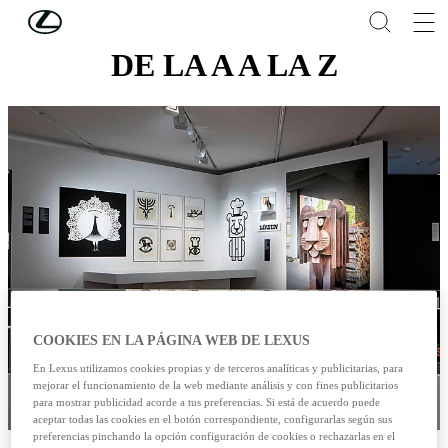
Skip to Main Content
(Press Enter)
DE LA A A LA Z
COOKIES EN LA PÁGINA WEB DE LEXUS
En Lexus utilizamos cookies propias y de terceros analíticas y publicitarias, para
mejorar el funcionamiento de la web mediante análisis y con fines publicitarios
para mostrar publicidad acorde a tus preferencias. Si está de acuerdo puede
aceptar todas las cookies en el botón correspondiente, configurarlas según sus
preferencias pinchando la opción configuración de cookies o rechazarlas en el