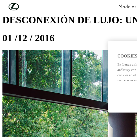
Skip to Main Content
(Press Enter)
Modelos
DESCONEXIÓN DE LUJO: UN
01 /12 / 2016
COOKIES
En Lexus util
análisis y con
cookies en el
rechazarlas e