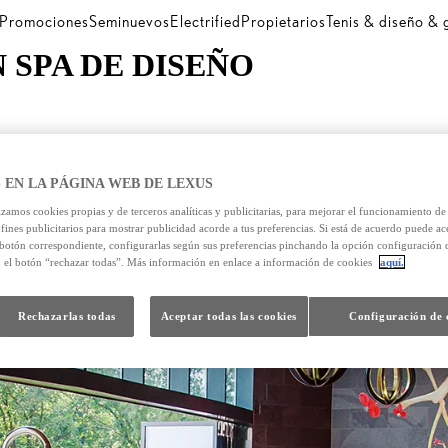
Promociones
Seminuevos
Electrified
Propietarios
Tenis & diseño &
 SPA DE DISEÑO
 EN LA PÁGINA WEB DE LEXUS
izamos cookies propias y de terceros analíticas y publicitarias, para mejorar el funcionamiento d
 fines publicitarios para mostrar publicidad acorde a tus preferencias. Si está de acuerdo puede ac
 botón correspondiente, configurarlas según sus preferencias pinchando la opción configuración 
n el botón “rechazar todas”. Más información en enlace a información de cookies
aquí.
Rechazarlas todas
Aceptar todas las cookies
Configuración de 