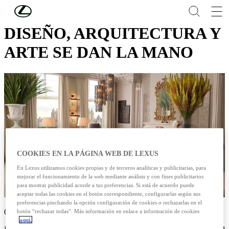
Skip to Main Content
(Press Enter)
DISEÑO, ARQUITECTURA Y
ARTE SE DAN LA MANO
COOKIES EN LA PÁGINA WEB DE LEXUS
En Lexus utilizamos cookies propias y de terceros analíticas y publicitarias, para
mejorar el funcionamiento de la web mediante análisis y con fines publicitarios
para mostrar publicidad acorde a tus preferencias. Si está de acuerdo puede
aceptar todas las cookies en el botón correspondiente, configurarlas según sus
preferencias pinchando la opción configuración de cookies o rechazarlas en el
01/11/2024
botón “rechazar todas”. Más información en enlace a información de cookies
aquí.