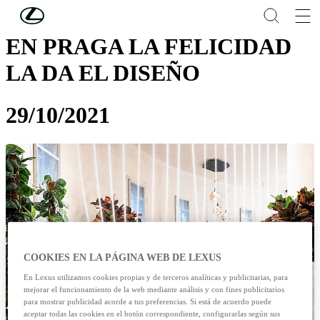
Skip to Main Content
(Press Enter)
EN PRAGA LA FELICIDAD
LA DA EL DISEÑO
29/10/2021
COOKIES EN LA PÁGINA WEB DE LEXUS
En Lexus utilizamos cookies propias y de terceros analíticas y publicitarias, para
mejorar el funcionamiento de la web mediante análisis y con fines publicitarios
para mostrar publicidad acorde a tus preferencias. Si está de acuerdo puede
aceptar todas las cookies en el botón correspondiente, configurarlas según sus