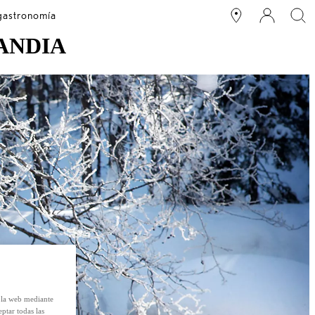
 gastronomía
ANDIA
e la web mediante
eptar todas las