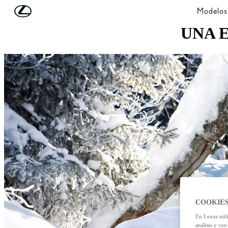
Skip to Main Content
(Press Enter)
Modelos
UNA 
COOKIES
En Lexus util
análisis y con