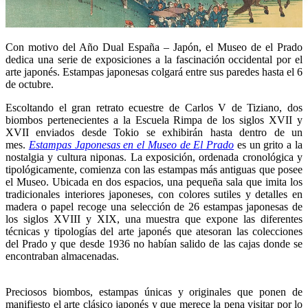
Con motivo del Año Dual España – Japón, el Museo de el Prado
dedica una serie de exposiciones a la fascinación occidental por el
arte japonés. Estampas japonesas colgará entre sus paredes hasta el 6
de octubre.
Escoltando el gran retrato ecuestre de Carlos V de Tiziano, dos
biombos pertenecientes a la Escuela Rimpa de los siglos XVII y
XVII enviados desde Tokio se exhibirán hasta dentro de un
mes.
Estampas Japonesas en el Museo de El Prado
es un grito a la
nostalgia y cultura niponas. La exposición, ordenada cronológica y
tipológicamente, comienza con las estampas más antiguas que posee
el Museo. Ubicada en dos espacios, una pequeña sala que imita los
tradicionales interiores japoneses, con colores sutiles y detalles en
madera o papel recoge una selección de 26 estampas japonesas de
los siglos XVIII y XIX, una muestra que expone las diferentes
técnicas y tipologías del arte japonés que atesoran las colecciones
del Prado y que desde 1936 no habían salido de las cajas donde se
encontraban almacenadas.
Preciosos biombos, estampas únicas y originales que ponen de
manifiesto el arte clásico japonés y que merece la pena visitar por lo