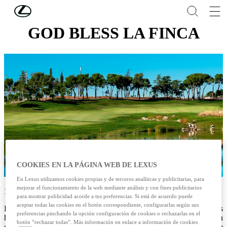
Skip to Main Content
(Press Enter)
GOD BLESS LA FINCA
COOKIES EN LA PÁGINA WEB DE LEXUS
En Lexus utilizamos cookies propias y de terceros analíticas y publicitarias, para
mejorar el funcionamiento de la web mediante análisis y con fines publicitarios
17/06/2024
para mostrar publicidad acorde a tus preferencias. Si está de acuerdo puede
aceptar todas las cookies en el botón correspondiente, configurarlas según sus
Bless Hotel Madrid diseña experiencias a medida para sus
preferencias pinchando la opción configuración de cookies o rechazarlas en el
huéspedes, ofreciendo vivencias únicas de lujo para aquellos con
botón “rechazar todas”. Más información en enlace a información de cookies
gustos exigentes. Entre su amplio abanico de experiencias, o las que