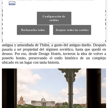
4/11/2022
aquí.
Las 17 habitaciones de The House Hotel Old Tbilisi rezuman
historia y diseño clásico georgiano, pero también arte local y
Configuración de
contemporáneo, tradición y sobre todo respeto, por volver a darle a
cookies
este edificio histórico la vida que se merece. Porque el
emplazamiento es único, y Design Hotels decidió respaldar este
Rechazarlas todas
Aceptar todas las cookies
proyecto.
La casa originaria se construyó en la parte alte de Kala, la zona
antigua y amurallada de Tbilisi, a gusto del antiguo dueño. Después
pasaría a ser propiedad del régimen soviético, hasta que quedó en
desuso. Por eso, desde Design Hotels, tuvieron la idea de volver a
ponerlo bonito, preservando el estilo histórico de un complejo
ubicado en un lugar con tanta historia.