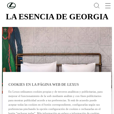
Skip to Main Content
(Press Enter)
LA ESENCIA DE GEORGIA
COOKIES EN LA PÁGINA WEB DE LEXUS
En Lexus utilizamos cookies propias y de terceros analíticas y publicitarias, para
mejorar el funcionamiento de la web mediante análisis y con fines publicitarios
para mostrar publicidad acorde a tus preferencias. Si está de acuerdo puede
aceptar todas las cookies en el botón correspondiente, configurarlas según sus
preferencias pinchando la opción configuración de cookies o rechazarlas en el
botón “rechazar todas”. Más información en enlace a información de cookies