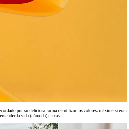
cordado por su deliciosa forma de utilizar los colores, máxime si eran
 entender la vida (cómoda) en casa.