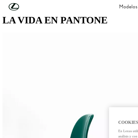
Skip to Main Content
(Press Enter)
Modelos
LA VIDA EN PANTONE
COOKIES
En Lexus util
análisis y con