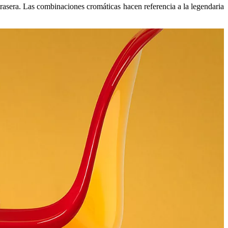
 trasera. Las combinaciones cromáticas hacen referencia a la legendaria