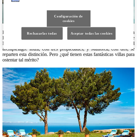
Configuración de
cookies
Las residencias más espectaculares y exclusivas del mundo están en
Rechazarlas todas
Aceptar todas las cookies
Baleares. Cinco de las ocho lujosas casas que forman parte de
Mandarin Oriental Exclusive Homes se encuentran en el
archipiélago. Ibiza, con tres propiedades, y Mallorca, con dos, se
reparten esta distinción. Pero ¿qué tienen estas fantásticas villas para
ostentar tal mérito?