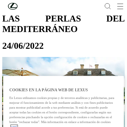
Skip to Main Content
(Press Enter)
LAS PERLAS DEL
MEDITERRÁNEO
24/06/2022
COOKIES EN LA PÁGINA WEB DE LEXUS
En Lexus utilizamos cookies propias y de terceros analíticas y publicitarias, para
mejorar el funcionamiento de la web mediante análisis y con fines publicitarios
para mostrar publicidad acorde a tus preferencias. Si está de acuerdo puede
aceptar todas las cookies en el botón correspondiente, configurarlas según sus
preferencias pinchando la opción configuración de cookies o rechazarlas en el
botón “rechazar todas”. Más información en enlace a información de cookies
aquí.