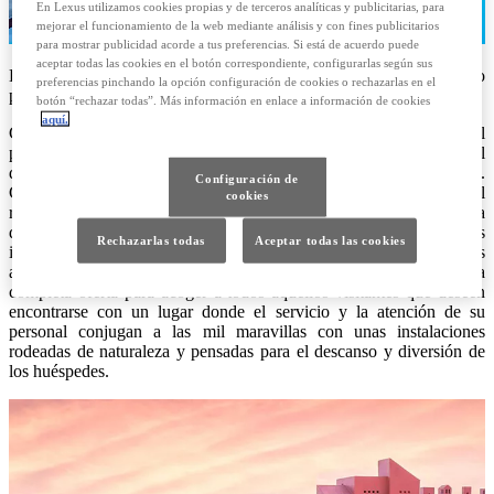
En Lexus utilizamos cookies propias y de terceros analíticas y publicitarias, para
mejorar el funcionamiento de la web mediante análisis y con fines publicitarios
para mostrar publicidad acorde a tus preferencias. Si está de acuerdo puede
aceptar todas las cookies en el botón correspondiente, configurarlas según sus
El hotel Sheraton La Caleta Resort & Spa, de Tenerife, es el destino
preferencias pinchando la opción configuración de cookies o rechazarlas en el
perfecto para unas vacaciones en compañía de la familia.
botón “rechazar todas”. Más información en enlace a información de cookies
aquí.
Con una posición privilegiada frente al mar con acceso directo al
paseo marítimo, el hotel Sheraton La Caleta Resort & Spa es el
destino perfecto para unas vacaciones en compañía de la familia.
Configuración de
Con una temperatura media de 23 grados durante todo el año, el
cookies
resort, rodeado de naturaleza tropical, brinda una completísima lista
de actividades y servicios a disposición de sus huéspedes en sus
Rechazarlas todas
Aceptar todas las cookies
instalaciones. Enclavado en uno de los rincones naturales más
atractivos de la isla de Tenerife, el complejo cuenta este año con una
completa oferta para acoger a todos aquellos visitantes que deseen
encontrarse con un lugar donde el servicio y la atención de su
personal conjugan a las mil maravillas con unas instalaciones
rodeadas de naturaleza y pensadas para el descanso y diversión de
los huéspedes.