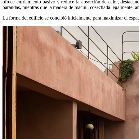
ofrece enfriamiento pasivo y reduce la absorción de calor, destacan
barandas, mientras que la madera de macuil, cosechada legalmente, añade
La forma del edificio se concibió inicialmente para maximizar el espac