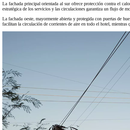
La fachada principal orientada al sur ofrece protección contra el calo
estratégica de los servicios y las circulaciones garantiza un flujo de
La fachada oeste, mayormente abierta y protegida con puertas de hues
facilitan la circulación de corrientes de aire en todo el hotel, mientras