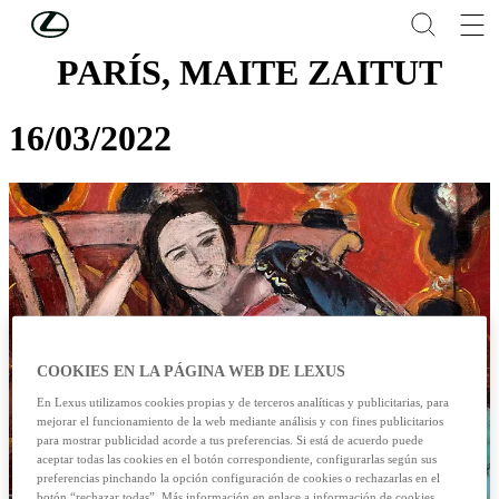
Skip to Main Content
(Press Enter)
PARÍS, MAITE ZAITUT
16/03/2022
COOKIES EN LA PÁGINA WEB DE LEXUS
En Lexus utilizamos cookies propias y de terceros analíticas y publicitarias, para
mejorar el funcionamiento de la web mediante análisis y con fines publicitarios
para mostrar publicidad acorde a tus preferencias. Si está de acuerdo puede
aceptar todas las cookies en el botón correspondiente, configurarlas según sus
preferencias pinchando la opción configuración de cookies o rechazarlas en el
botón “rechazar todas”. Más información en enlace a información de cookies