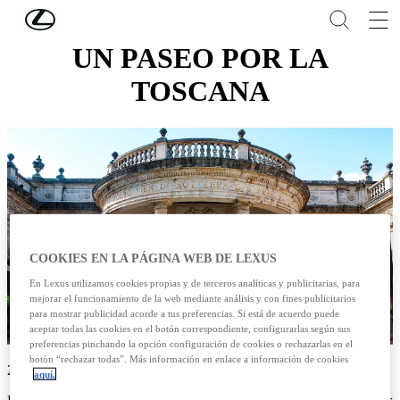
Skip to Main Content
(Press Enter)
UN PASEO POR LA
TOSCANA
COOKIES EN LA PÁGINA WEB DE LEXUS
En Lexus utilizamos cookies propias y de terceros analíticas y publicitarias, para
mejorar el funcionamiento de la web mediante análisis y con fines publicitarios
para mostrar publicidad acorde a tus preferencias. Si está de acuerdo puede
aceptar todas las cookies en el botón correspondiente, configurarlas según sus
preferencias pinchando la opción configuración de cookies o rechazarlas en el
botón “rechazar todas”. Más información en enlace a información de cookies
25/09/2024
aquí.