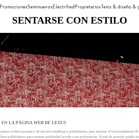
Promociones
Seminuevos
Electrified
Propietarios
Tenis & diseño &
SENTARSE CON ESTILO
 EN LA PÁGINA WEB DE LEXUS
izamos cookies propias y de terceros analíticas y publicitarias, para mejorar el funcionamiento d
 fines publicitarios para mostrar publicidad acorde a tus preferencias. Si está de acuerdo puede ac