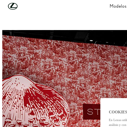
Skip to Main Content
(Press Enter)
Modelos
COOKIES
En Lexus util
análisis y con