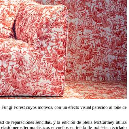
Fungi Forest cuyos motivos, con un efecto visual parecido al toile de
d de reparaciones sencillas, y la edición de Stella McCartney utiliza
elastómeros termoplásticos envueltos en tejido de poliéster reciclado