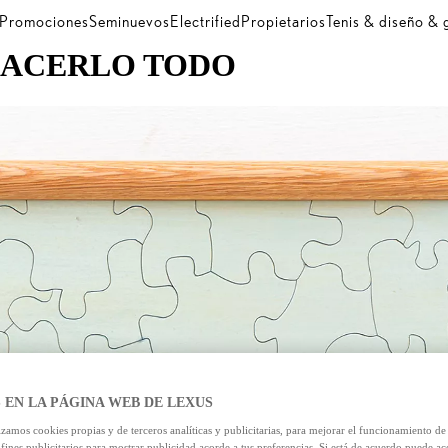
Promociones
Seminuevos
Electrified
Propietarios
Tenis & diseño &
 HACERLO TODO
 EN LA PÁGINA WEB DE LEXUS
izamos cookies propias y de terceros analíticas y publicitarias, para mejorar el funcionamiento d
 fines publicitarios para mostrar publicidad acorde a tus preferencias. Si está de acuerdo puede ac