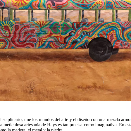
disciplinario, une los mundos del arte y el diseño con una mezcla armon
ticulosa artesanía de Hays es tan precisa como imaginativa. En esta ex
o la madera, el metal y la piedra.