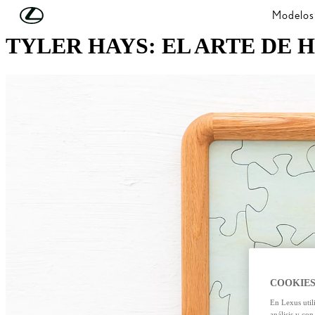
Skip to Main Content
(Press Enter)
Modelos
TYLER HAYS: EL ARTE DE
COOKIES
En Lexus util
análisis y con