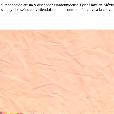
el reconocido artista y diseñador estadounidense Tyler Hays en Méxic
rtesanía y el diseño, convirtiéndola en una contribución clave a la conv