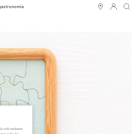
 gastronomía
e la web mediante
eptar todas las