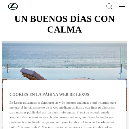
Skip to Main Content
(Press Enter)
UN BUENOS DÍAS CON
CALMA
COOKIES EN LA PÁGINA WEB DE LEXUS
En Lexus utilizamos cookies propias y de terceros analíticas y publicitarias, para
mejorar el funcionamiento de la web mediante análisis y con fines publicitarios
para mostrar publicidad acorde a tus preferencias. Si está de acuerdo puede
aceptar todas las cookies en el botón correspondiente, configurarlas según sus
14/10/2024
preferencias pinchando la opción configuración de cookies o rechazarlas en el
botón “rechazar todas”. Más información en enlace a información de cookies