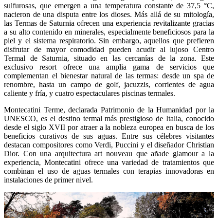
sulfurosas, que emergen a una temperatura constante de 37,5 °C,
nacieron de una disputa entre los dioses. Más allá de su mitología,
las Termas de Saturnia ofrecen una experiencia revitalizante gracias
a su alto contenido en minerales, especialmente beneficiosos para la
piel y el sistema respiratorio. Sin embargo, aquellos que prefieren
disfrutar de mayor comodidad pueden acudir al lujoso Centro
Termal de Saturnia, situado en las cercanías de la zona. Este
exclusivo resort ofrece una amplia gama de servicios que
complementan el bienestar natural de las termas: desde un spa de
renombre, hasta un campo de golf, jacuzzis, corrientes de agua
caliente y fría, y cuatro espectaculares piscinas termales.
Montecatini Terme, declarada Patrimonio de la Humanidad por la
UNESCO, es el destino termal más prestigioso de Italia, conocido
desde el siglo XVII por atraer a la nobleza europea en busca de los
beneficios curativos de sus aguas. Entre sus célebres visitantes
destacan compositores como Verdi, Puccini y el diseñador Christian
Dior. Con una arquitectura art nouveau que añade glamour a la
experiencia, Montecatini ofrece una variedad de tratamientos que
combinan el uso de aguas termales con terapias innovadoras en
instalaciones de primer nivel.