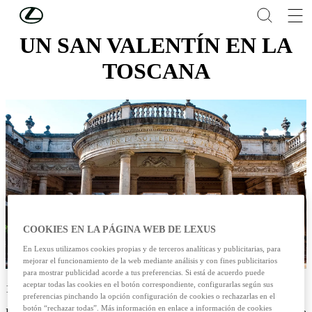
Skip to Main Content
(Press Enter)
UN SAN VALENTÍN EN LA
TOSCANA
COOKIES EN LA PÁGINA WEB DE LEXUS
En Lexus utilizamos cookies propias y de terceros analíticas y publicitarias, para
mejorar el funcionamiento de la web mediante análisis y con fines publicitarios
para mostrar publicidad acorde a tus preferencias. Si está de acuerdo puede
aceptar todas las cookies en el botón correspondiente, configurarlas según sus
14/01/2025
preferencias pinchando la opción configuración de cookies o rechazarlas en el
botón “rechazar todas”. Más información en enlace a información de cookies