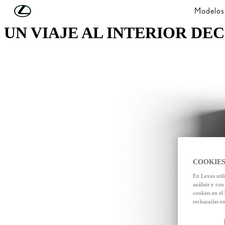
Skip to Main Content
(Press Enter)
Modelos
UN VIAJE AL INTERIOR DE
COOKIES
En Lexus util
análisis y con
cookies en el
rechazarlas e