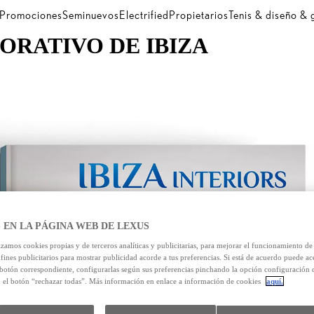
Promociones
Seminuevos
Electrified
Propietarios
Tenis & diseño &
CORATIVO DE IBIZA
 EN LA PÁGINA WEB DE LEXUS
izamos cookies propias y de terceros analíticas y publicitarias, para mejorar el funcionamiento d
 fines publicitarios para mostrar publicidad acorde a tus preferencias. Si está de acuerdo puede ac
 botón correspondiente, configurarlas según sus preferencias pinchando la opción configuración 
n el botón “rechazar todas”. Más información en enlace a información de cookies
aquí.