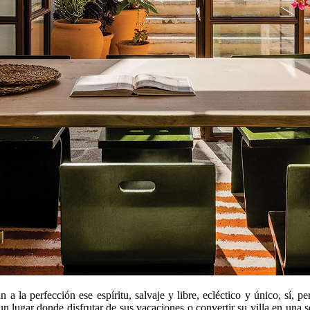
n a la perfección ese espíritu, salvaje y libre, ecléctico y único, sí,
un lugar donde disfrutar de sus vacaciones o convertir su villa en una 