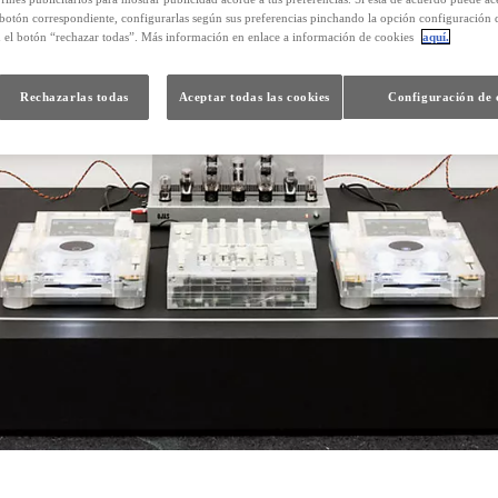
 botón correspondiente, configurarlas según sus preferencias pinchando la opción configuración 
n el botón “rechazar todas”. Más información en enlace a información de cookies
aquí.
Rechazarlas todas
Aceptar todas las cookies
Configuración de 