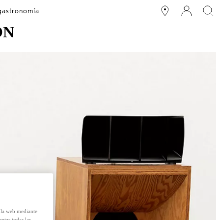
 gastronomía
ÓN
e la web mediante
eptar todas las