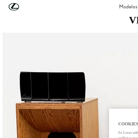
Skip to Main Content
(Press Enter)
Modelos
V
COOKIES
En Lexus util
análisis y con