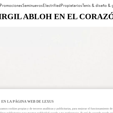
Promociones
Seminuevos
Electrified
Propietarios
Tenis & diseño &
IRGIL ABLOH EN EL CORAZ
 EN LA PÁGINA WEB DE LEXUS
izamos cookies propias y de terceros analíticas y publicitarias, para mejorar el funcionamiento d
 fines publicitarios para mostrar publicidad acorde a tus preferencias. Si está de acuerdo puede ac