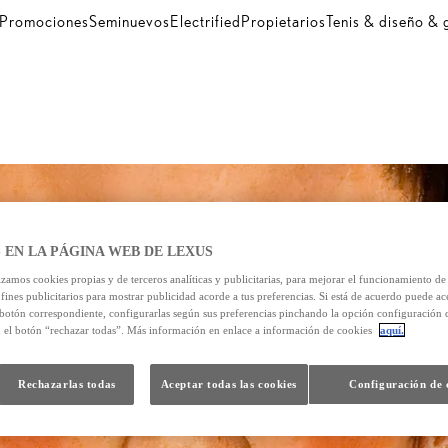
Promociones
Seminuevos
Electrified
Propietarios
Tenis & diseño &
 EN LA PÁGINA WEB DE LEXUS
izamos cookies propias y de terceros analíticas y publicitarias, para mejorar el funcionamiento d
 fines publicitarios para mostrar publicidad acorde a tus preferencias. Si está de acuerdo puede ac
 botón correspondiente, configurarlas según sus preferencias pinchando la opción configuración 
n el botón “rechazar todas”. Más información en enlace a información de cookies
aquí.
Rechazarlas todas
Aceptar todas las cookies
Configuración de 