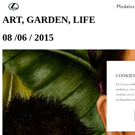
Skip to Main Content
(Press Enter)
Modelos
ART, GARDEN, LIFE
08 /06 / 2015
COOKIES
En Lexus util
análisis y con
cookies en el
rechazarlas e