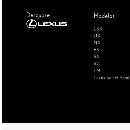
Descubre
Modelos
LBX
UX
NX
ES
RX
RZ
LM
Lexus Select Sem