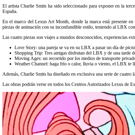
El artista Charlie Smits ha sido seleccionado para exponer en la terc
España.
En el marco del Lexus Art Month, donde la marca está presente en l
piezas de animación con su inconfundible estilo, teniendo al LBX como
Las cuatro piezas son viajes a mundos desconocidos, experiencias ex
Love Story: una pareja se va en su LBX a pasar un día de picni
Shopping Trip: Tres amigas disfrutan del LBX y de una tarde 
Moving Ages: un recorrido por los medios de transporte privado
Weather Channel: haga frío o calor, lluvia o viento, el LBX te ll
Además, Charlie Smits ha diseñado en exclusiva una serie de cuatro l
Las obras podrán verse en todos los Centros Autorizados Lexus de E