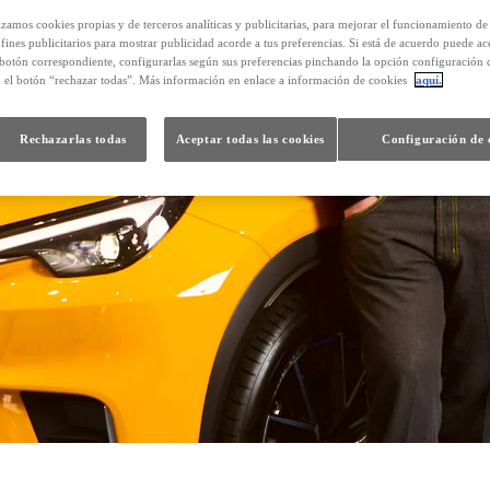
izamos cookies propias y de terceros analíticas y publicitarias, para mejorar el funcionamiento d
 fines publicitarios para mostrar publicidad acorde a tus preferencias. Si está de acuerdo puede ac
 botón correspondiente, configurarlas según sus preferencias pinchando la opción configuración 
n el botón “rechazar todas”. Más información en enlace a información de cookies
aquí.
Rechazarlas todas
Aceptar todas las cookies
Configuración de 