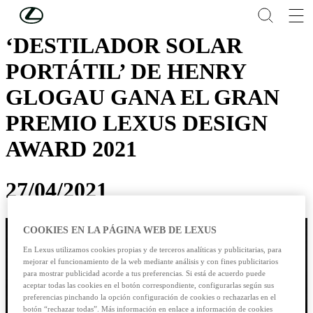
Skip to Main Content
(Press Enter)
‘DESTILADOR SOLAR
PORTÁTIL’ DE HENRY
GLOGAU GANA EL GRAN
PREMIO LEXUS DESIGN
AWARD 2021
27/04/2021
COOKIES EN LA PÁGINA WEB DE LEXUS
En Lexus utilizamos cookies propias y de terceros analíticas y publicitarias, para
mejorar el funcionamiento de la web mediante análisis y con fines publicitarios
para mostrar publicidad acorde a tus preferencias. Si está de acuerdo puede
aceptar todas las cookies en el botón correspondiente, configurarlas según sus
preferencias pinchando la opción configuración de cookies o rechazarlas en el
botón “rechazar todas”. Más información en enlace a información de cookies