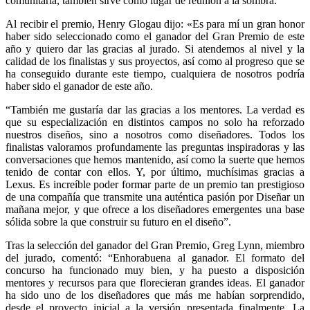
comunitaria, también sirve como lugar de reunión a la sombra.
Al recibir el premio, Henry Glogau dijo: «Es para mí un gran honor
haber sido seleccionado como el ganador del Gran Premio de este
año y quiero dar las gracias al jurado. Si atendemos al nivel y la
calidad de los finalistas y sus proyectos, así como al progreso que se
ha conseguido durante este tiempo, cualquiera de nosotros podría
haber sido el ganador de este año.
“También me gustaría dar las gracias a los mentores. La verdad es
que su especialización en distintos campos no solo ha reforzado
nuestros diseños, sino a nosotros como diseñadores. Todos los
finalistas valoramos profundamente las preguntas inspiradoras y las
conversaciones que hemos mantenido, así como la suerte que hemos
tenido de contar con ellos. Y, por último, muchísimas gracias a
Lexus. Es increíble poder formar parte de un premio tan prestigioso
de una compañía que transmite una auténtica pasión por Diseñar un
mañana mejor, y que ofrece a los diseñadores emergentes una base
sólida sobre la que construir su futuro en el diseño”.
Tras la selección del ganador del Gran Premio, Greg Lynn, miembro
del jurado, comentó: “Enhorabuena al ganador. El formato del
concurso ha funcionado muy bien, y ha puesto a disposición
mentores y recursos para que florecieran grandes ideas. El ganador
ha sido uno de los diseñadores que más me habían sorprendido,
desde el proyecto inicial a la versión presentada finalmente. La