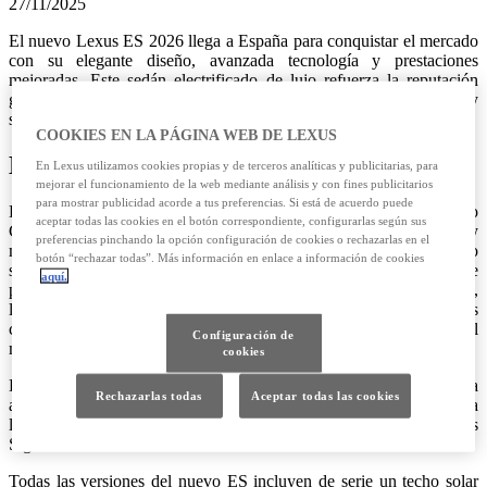
27/11/2025
El nuevo Lexus ES 2026 llega a España para conquistar el mercado
con su elegante diseño, avanzada tecnología y prestaciones
mejoradas. Este sedán electrificado de lujo refuerza la reputación
global del modelo, incorporando mejoras en confort, conectividad y
seguridad para ofrecer una experiencia de conducción única.
COOKIES EN LA PÁGINA WEB DE LEXUS
Diseño Exterior: Clean Tech x Elegance
En Lexus utilizamos cookies propias y de terceros analíticas y publicitarias, para
mejorar el funcionamiento de la web mediante análisis y con fines publicitarios
para mostrar publicidad acorde a tus preferencias. Si está de acuerdo puede
El Lexus ES 2026 se presenta bajo un nuevo concepto de diseño
aceptar todas las cookies en el botón correspondiente, configurarlas según sus
Clean Tech x Elegance, combinando una imagen moderna y
preferencias pinchando la opción configuración de cookies o rechazarlas en el
minimalista con una presencia audaz. La parte frontal del vehículo
botón “rechazar todas”. Más información en enlace a información de cookies
se caracteriza por un capó amplio, con la icónica forma de doble
aquí.
punta de flecha de Lexus que se extiende a lo largo del mismo,
llegando hasta los extremos del paragolpes. Las versiones híbridas
cuentan con una abertura superior que optimiza la refrigeración del
Configuración de
motor.
cookies
De perfil, destaca el diseño limpio con tiradores de puerta
Rechazarlas todas
Aceptar todas las cookies
aerodinámicos, integrados de manera fluida en la carrocería, y una
línea lateral que refleja deportividad y elegancia gracias a la Lexus
Signature Line.
Todas las versiones del nuevo ES incluyen de serie un techo solar