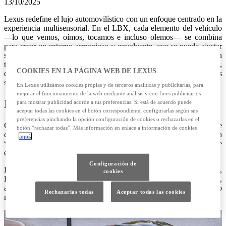
13/10/2025
Lexus redefine el lujo automovilístico con un enfoque centrado en la
experiencia multisensorial. En el LBX, cada elemento del vehículo
—lo que vemos, oímos, tocamos e incluso olemos— se combina
para crear un entorno armonioso y envolvente, que se puede ajustar
según el estado de ánimo o el tipo de viaje. Desde iluminación
tranquilizadora hasta fragancias refrescantes y sonidos envolventes,
COOKIES EN LA PÁGINA WEB DE LEXUS
el LBX ofrece una experiencia personalizada que estimula todos los
sentidos.
En Lexus utilizamos cookies propias y de terceros analíticas y publicitarias, para
mejorar el funcionamiento de la web mediante análisis y con fines publicitarios
Personalización del Lujo con Lexus LBX
para mostrar publicidad acorde a tus preferencias. Si está de acuerdo puede
aceptar todas las cookies en el botón correspondiente, configurarlas según sus
preferencias pinchando la opción configuración de cookies o rechazarlas en el
Con el nuevo Lexus LBX, el lujo deja de ser una etiqueta y se
botón “rechazar todas”. Más información en enlace a información de cookies
convierte en una actitud y experiencia personal. Bajo la campaña
aquí.
“LIFE HAPPENS IN MY LBX”, el SUV compacto permite
expresar el estilo y los valores individuales de cada conductor.
Configuración de
El LBX ofrece diferentes ambientes sensoriales —Elegant, Relax,
cookies
Emotion y Cool— que combinan iluminación, fragancias y sonidos,
adaptándose al estado de ánimo y ofreciendo un entorno
Rechazarlas todas
Aceptar todas las cookies
multisensorial único en cada viaje.