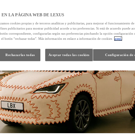
 EN LA PÁGINA WEB DE LEXUS
izamos cookies propias y de terceros analíticas y publicitarias, para mejorar el funcionamiento d
 fines publicitarios para mostrar publicidad acorde a tus preferencias. Si está de acuerdo puede ac
 botón correspondiente, configurarlas según sus preferencias pinchando la opción configuración 
n el botón “rechazar todas”. Más información en enlace a información de cookies
aquí.
Rechazarlas todas
Aceptar todas las cookies
Configuración de 