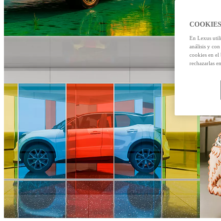
COOKIES
En Lexus util
análisis y con
cookies en el
rechazarlas e