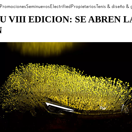
Promociones
Seminuevos
Electrified
Propietarios
Tenis & diseño &
 VIII EDICION: SE ABREN 
N