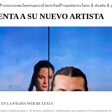
Promociones
Seminuevos
Electrified
Propietarios
Tenis & diseño &
NTA A SU NUEVO ARTISTA
 EN LA PÁGINA WEB DE LEXUS
izamos cookies propias y de terceros analíticas y publicitarias, para mejorar el funcionamiento d