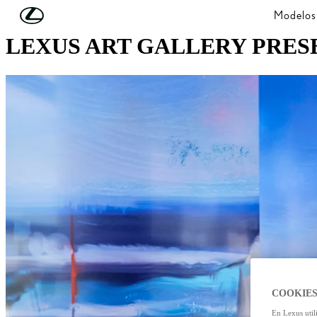
Skip to Main Content
(Press Enter)
Modelos
LEXUS ART GALLERY PRESE
COOKIES
En Lexus util