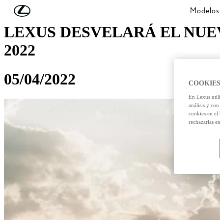
Skip to Main Content
(Press Enter)
Modelos
LEXUS DESVELARÁ EL NUEV
2022
05/04/2022
COOKIES
En Lexus util
análisis y con
cookies en el
rechazarlas e