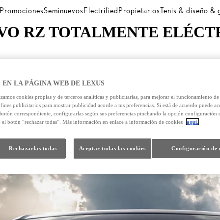
Promociones
Seminuevos
Electrified
Propietarios
Tenis & diseño &
O RZ TOTALMENTE ELÉCTRI
 EN LA PÁGINA WEB DE LEXUS
izamos cookies propias y de terceros analíticas y publicitarias, para mejorar el funcionamiento d
 fines publicitarios para mostrar publicidad acorde a tus preferencias. Si está de acuerdo puede ac
 botón correspondiente, configurarlas según sus preferencias pinchando la opción configuración 
n el botón “rechazar todas”. Más información en enlace a información de cookies
aquí.
Rechazarlas todas
Aceptar todas las cookies
Configuración de 