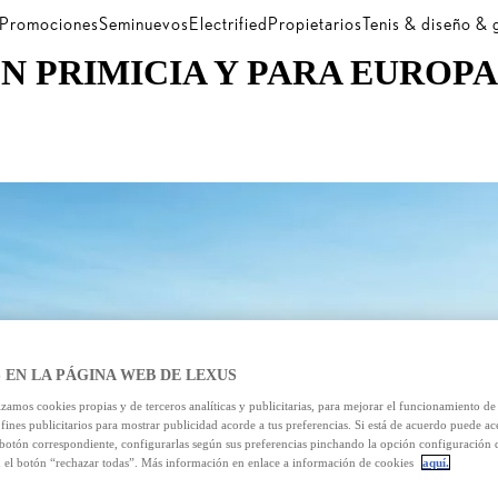
Promociones
Seminuevos
Electrified
Propietarios
Tenis & diseño &
N PRIMICIA Y PARA EUROPA
 EN LA PÁGINA WEB DE LEXUS
izamos cookies propias y de terceros analíticas y publicitarias, para mejorar el funcionamiento d
 fines publicitarios para mostrar publicidad acorde a tus preferencias. Si está de acuerdo puede ac
 botón correspondiente, configurarlas según sus preferencias pinchando la opción configuración 
n el botón “rechazar todas”. Más información en enlace a información de cookies
aquí.