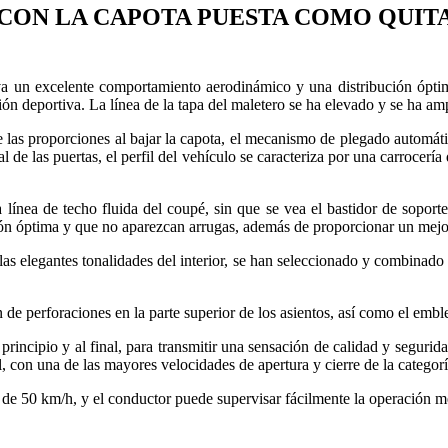
CON LA CAPOTA PUESTA COMO QUITA
va un excelente comportamiento aerodinámico y una distribución óptima
ión deportiva. La línea de la tapa del maletero se ha elevado y se ha amp
 las proporciones al bajar la capota, el mecanismo de plegado automátic
al de las puertas, el perfil del vehículo se caracteriza por una carroce
nea de techo fluida del coupé, sin que se vea el bastidor de soporte a 
ón óptima y que no aparezcan arrugas, además de proporcionar un mejor
 las elegantes tonalidades del interior, se han seleccionado y combinado 
 de perforaciones en la parte superior de los asientos, así como el emb
 principio y al final, para transmitir una sensación de calidad y seguri
l, con una de las mayores velocidades de apertura y cierre de la categorí
s de 50 km/h, y el conductor puede supervisar fácilmente la operación 