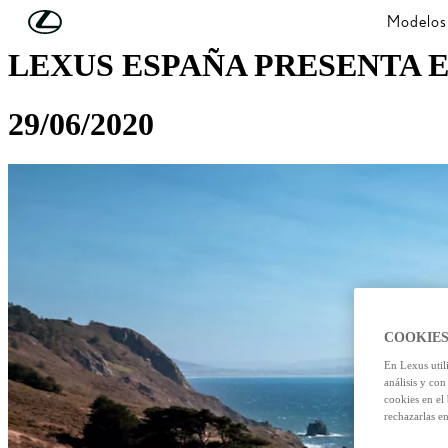
Skip to Main Content
(Press Enter)
Modelos
LEXUS ESPAÑA PRESENTA E
29/06/2020
COOKIES
En Lexus util
análisis y con
cookies en el
rechazarlas e