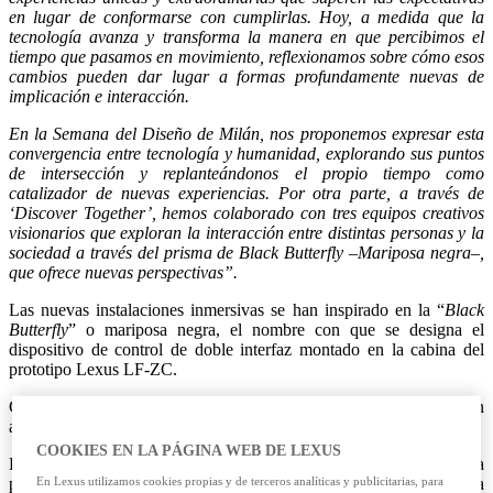
en lugar de conformarse con cumplirlas. Hoy, a medida que la
tecnología avanza y transforma la manera en que percibimos el
tiempo que pasamos en movimiento, reflexionamos sobre cómo esos
cambios pueden dar lugar a formas profundamente nuevas de
implicación e interacción.
En la Semana del Diseño de Milán, nos proponemos expresar esta
convergencia entre tecnología y humanidad, explorando sus puntos
de intersección y replanteándonos el propio tiempo como
catalizador de nuevas experiencias. Por otra parte, a través de
‘Discover Together’, hemos colaborado con tres equipos creativos
visionarios que exploran la interacción entre distintas personas y la
sociedad a través del prisma de Black Butterfly –Mariposa negra–,
que ofrece nuevas perspectivas”.
Las nuevas instalaciones inmersivas se han inspirado en la “
Black
Butterfly
” o mariposa negra, el nombre con que se designa el
dispositivo de control de doble interfaz montado en la cabina del
prototipo Lexus LF-ZC.
Cada una de ellas explora cómo las tecnologías futuras acercarán
aún más a personas y máquinas a través de la movilidad.
COOKIES EN LA PÁGINA WEB DE LEXUS
Hoy 7 de abril, se inaugura oficialmente la exposición, con la
En Lexus utilizamos cookies propias y de terceros analíticas y publicitarias, para
presencia de Pascal Ruch, vicepresidente de Lexus y de la Cadena