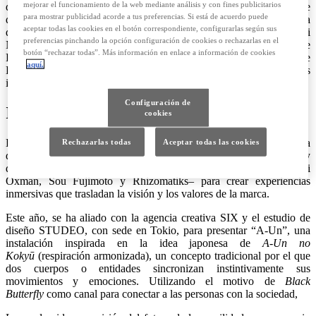
mejorar el funcionamiento de la web mediante análisis y con fines publicitarios
de Valor en Toyota Motor Europe. Hablarán también el presidente
para mostrar publicidad acorde a tus preferencias. Si está de acuerdo puede
de Lexus International, Takashi Watanabe, y el director general de la
aceptar todas las cookies en el botón correspondiente, configurarlas según sus
división de Diseño de Lexus, Koichi Suga. Junto con Takeshi
preferencias pinchando la opción configuración de cookies o rechazarlas en el
Nozoe, de SIX, Tatsuki Ikezawa, de STUDEO, y representantes de
botón “rechazar todas”. Más información en enlace a información de cookies
Bascule Inc., la Northeastern University y diseñadores internos de
aquí.
Lexus, compartirán datos de interés sobre estas revolucionarias
instalaciones y el futuro de la movilidad y el diseño.
Configuración de
Instalación A-Un
cookies
Durante las dos décadas desde su primera aparición en la Semana
Rechazarlas todas
Aceptar todas las cookies
del Diseño de Milán. en 2005, Lexus ha colaborado con artistas y
diseñadores de renombre mundial –como Philippe Nigro, Neri
Oxman, Sou Fujimoto y Rhizomatiks– para crear experiencias
inmersivas que trasladan la visión y los valores de la marca.
Este año, se ha aliado con la agencia creativa SIX y el estudio de
diseño STUDEO, con sede en Tokio, para presentar “A-Un”, una
instalación inspirada en la idea japonesa de
A-Un no
Kokyū
(respiración armonizada), un concepto tradicional por el que
dos cuerpos o entidades sincronizan instintivamente sus
movimientos y emociones. Utilizando el motivo de
Black
Butterfly
como canal para conectar a las personas con la sociedad,