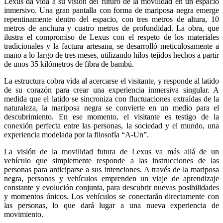
Lexus da vida a su visión del futuro de la movilidad en un espacio
inmersivo. Una gran pantalla con forma de mariposa negra emerge
repentinamente dentro del espacio, con tres metros de altura, 10
metros de anchura y cuatro metros de profundidad. La obra, que
ilustra el compromiso de Lexus con el respeto de los materiales
tradicionales y la factura artesana, se desarrolló meticulosamente a
mano a lo largo de tres meses, utilizando hilos tejidos hechos a partir
de unos 35 kilómetros de fibra de bambú.
La estructura cobra vida al acercarse el visitante, y responde al latido
de su corazón para crear una experiencia inmersiva singular. A
medida que el latido se sincroniza con fluctuaciones extraídas de la
naturaleza, la mariposa negra se convierte en un medio para el
descubrimiento. En ese momento, el visitante es testigo de la
conexión perfecta entre las personas, la sociedad y el mundo, una
experiencia modelada por la filosofía “A-Un”.
La visión de la movilidad futura de Lexus va más allá de un
vehículo que simplemente responde a las instrucciones de las
personas para anticiparse a sus intenciones. A través de la mariposa
negra, personas y vehículos emprenden un viaje de aprendizaje
constante y evolución conjunta, para descubrir nuevas posibilidades
y momentos únicos. Los vehículos se conectarán directamente con
las personas, lo que dará lugar a una nueva experiencia de
movimiento.