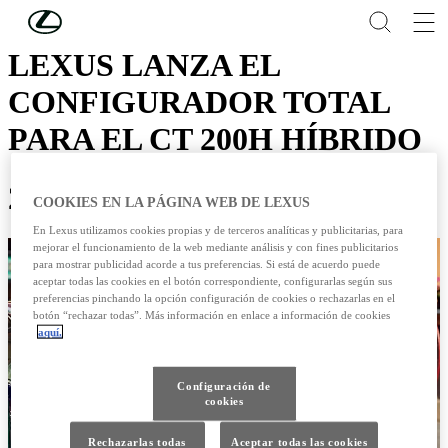
Skip to Main Content
(Press Enter)
LEXUS LANZA EL
CONFIGURADOR TOTAL
PARA EL CT 200H HÍBRIDO
27 /06 / 2012
COOKIES EN LA PÁGINA WEB DE LEXUS
En Lexus utilizamos cookies propias y de terceros analíticas y publicitarias, para
mejorar el funcionamiento de la web mediante análisis y con fines publicitarios
para mostrar publicidad acorde a tus preferencias. Si está de acuerdo puede
aceptar todas las cookies en el botón correspondiente, configurarlas según sus
preferencias pinchando la opción configuración de cookies o rechazarlas en el
botón “rechazar todas”. Más información en enlace a información de cookies
aquí.
Configuración de
cookies
Rechazarlas todas
Aceptar todas las cookies