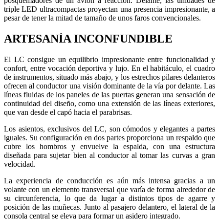
posquemadores de un avión a reacción. Delante, las unidades de
triple LED ultracompactas proyectan una presencia impresionante, a
pesar de tener la mitad de tamaño de unos faros convencionales.
ARTESANÍA INCONFUNDIBLE
El LC consigue un equilibrio impresionante entre funcionalidad y
confort, entre vocación deportiva y lujo. En el habitáculo, el cuadro
de instrumentos, situado más abajo, y los estrechos pilares delanteros
ofrecen al conductor una visión dominante de la vía por delante. Las
líneas fluidas de los paneles de las puertas generan una sensación de
continuidad del diseño, como una extensión de las líneas exteriores,
que van desde el capó hacia el parabrisas.
Los asientos, exclusivos del LC, son cómodos y elegantes a partes
iguales. Su configuración en dos partes proporciona un respaldo que
cubre los hombros y envuelve la espalda, con una estructura
diseñada para sujetar bien al conductor al tomar las curvas a gran
velocidad.
La experiencia de conducción es aún más intensa gracias a un
volante con un elemento transversal que varía de forma alrededor de
su circunferencia, lo que da lugar a distintos tipos de agarre y
posición de las muñecas. Junto al pasajero delantero, el lateral de la
consola central se eleva para formar un asidero integrado.