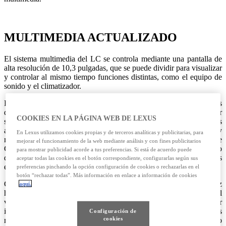
MULTIMEDIA ACTUALIZADO
El sistema multimedia del LC se controla mediante una pantalla de
alta resolución de 10,3 pulgadas, que se puede dividir para visualizar
y controlar al mismo tiempo funciones distintas, como el equipo de
sonido y el climatizador.
Para la edición de 2021, todas las versiones del LC van equipadas
de serie con Apple CarPlay™ y Android Auto™, para integrar
COOKIES EN LA PÁGINA WEB DE LEXUS
smartphones de forma sencilla e inalámbrica y acceder a las
aplicaciones más habituales de navegación, entretenimiento y
En Lexus utilizamos cookies propias y de terceros analíticas y publicitarias, para
mensajería. Con Android Auto™, se puede utilizar el Asistente de
mejorar el funcionamiento de la web mediante análisis y con fines publicitarios
Google y obtener información personalizada a partir del calendario
para mostrar publicidad acorde a tus preferencias. Si está de acuerdo puede
del usuario, de la actividad anterior y de las preferencias
aceptar todas las cookies en el botón correspondiente, configurarlas según sus
establecidas.
preferencias pinchando la opción configuración de cookies o rechazarlas en el
botón “rechazar todas”. Más información en enlace a información de cookies
Con Apple CarPlay™, los clientes pueden acceder a la interfaz
aquí.
habitual de su iPhone® a través de la pantalla multimedia del
vehículo. Así, se puede conectar un iPhone para obtener
indicaciones de viaje, realizar llamadas, enviar y recibir mensajes
Configuración de
cookies
mediante Siri® o acceder a aplicaciones como Spotify, Audible o