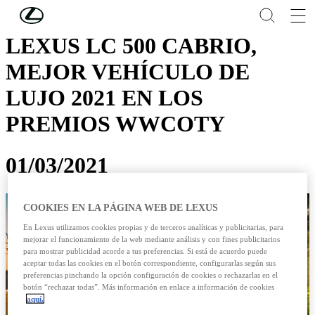
Skip to Main Content
(Press Enter)
LEXUS LC 500 CABRIO,
MEJOR VEHÍCULO DE
LUJO 2021 EN LOS
PREMIOS WWCOTY
01/03/2021
COOKIES EN LA PÁGINA WEB DE LEXUS
En Lexus utilizamos cookies propias y de terceros analíticas y publicitarias, para
mejorar el funcionamiento de la web mediante análisis y con fines publicitarios
para mostrar publicidad acorde a tus preferencias. Si está de acuerdo puede
aceptar todas las cookies en el botón correspondiente, configurarlas según sus
preferencias pinchando la opción configuración de cookies o rechazarlas en el
botón “rechazar todas”. Más información en enlace a información de cookies
aquí.