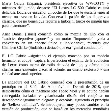
Marta García (España), presidenta ejecutiva de WWCOTY y
miembro del jurado, destacó: “El Lexus LC 500 Cabrio es una
deliciosa locura de ensueño, un coche de los que te gustaría tener al
menos una vez en la vida. Conserva la pasión de los deportivos
clásicos, que no tienen que recurrir a turbos ni trucos de ningún tipo
para enamorarte”.
Anat Daniel (Israel) comentó cómo la mezcla de lujo con el
“carácter deportivo japonés” y un motor “imponente” ayuda a
convertirlo en un “coche único e inolvidable”, mientras que
Charleen Clarke (Sudáfrica) destacó que era “genial conducirlo”.
El LC Cabrio –siguiendo el ejemplo marcado por su modelo
hermano, el coupé– capta a la perfección el espíritu de la evolución
de Lexus como marca de estilo de vida de lujo, y ofrece a los
clientes más exigentes placer al volante, un diseño exclusivo y una
calidad artesanal superior.
La andadura del LC Cabrio comenzó con la presentación de un
prototipo en el Salón del Automóvil de Detroit de 2019, que
demostraba cómo el ingeniero jefe Tadao Mori y su equipo habían
conseguido trasladar el galardonado diseño del coupé a un
descapotable igualmente elegante y deseable, siguiendo el principio
de “belleza definitiva”. Se introdujeron muy pocos cambios en la
versión de producción, que se lanzó en los mercados mundiales