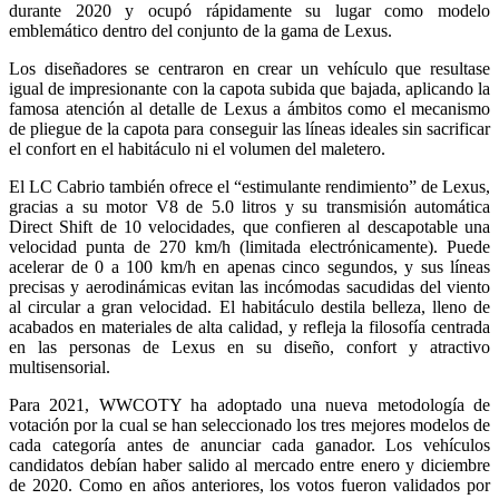
durante 2020 y ocupó rápidamente su lugar como modelo
emblemático dentro del conjunto de la gama de Lexus.
Los diseñadores se centraron en crear un vehículo que resultase
igual de impresionante con la capota subida que bajada, aplicando la
famosa atención al detalle de Lexus a ámbitos como el mecanismo
de pliegue de la capota para conseguir las líneas ideales sin sacrificar
el confort en el habitáculo ni el volumen del maletero.
El LC Cabrio también ofrece el “estimulante rendimiento” de Lexus,
gracias a su motor V8 de 5.0 litros y su transmisión automática
Direct Shift de 10 velocidades, que confieren al descapotable una
velocidad punta de 270 km/h (limitada electrónicamente). Puede
acelerar de 0 a 100 km/h en apenas cinco segundos, y sus líneas
precisas y aerodinámicas evitan las incómodas sacudidas del viento
al circular a gran velocidad. El habitáculo destila belleza, lleno de
acabados en materiales de alta calidad, y refleja la filosofía centrada
en las personas de Lexus en su diseño, confort y atractivo
multisensorial.
Para 2021, WWCOTY ha adoptado una nueva metodología de
votación por la cual se han seleccionado los tres mejores modelos de
cada categoría antes de anunciar cada ganador. Los vehículos
candidatos debían haber salido al mercado entre enero y diciembre
de 2020. Como en años anteriores, los votos fueron validados por