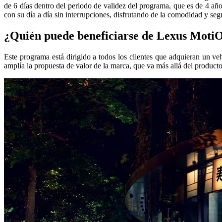
de 6 días dentro del periodo de validez del programa, que es de 4 a
con su día a día sin interrupciones, disfrutando de la comodidad y seg
¿Quién puede beneficiarse de Lexus Moti
Este programa está dirigido a todos los clientes que adquieran un 
amplía la propuesta de valor de la marca, que va más allá del product