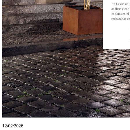
En Lexus util
análisis y con
cookies en el
rechazarlas e
12/02/2026