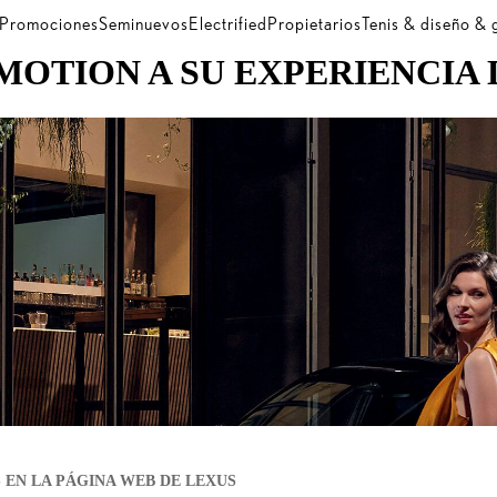
Promociones
Seminuevos
Electrified
Propietarios
Tenis & diseño &
MOTION A SU EXPERIENCIA 
 EN LA PÁGINA WEB DE LEXUS