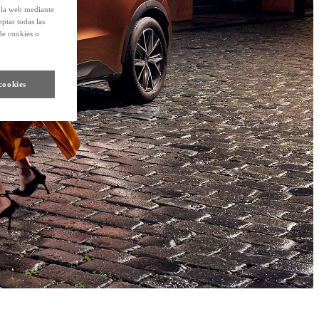
e la web mediante
eptar todas las
de cookies o
cookies