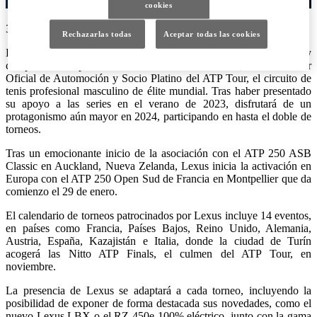
cookies
30/01/2024
Rechazarlas todas
Aceptar todas las cookies
Lexus espera con ganas una segunda temporada de emoción y
competencia deportiva internacional de alto nivel, como Partner
Oficial de Automoción y Socio Platino del ATP Tour, el circuito de
tenis profesional masculino de élite mundial. Tras haber presentado
su apoyo a las series en el verano de 2023, disfrutará de un
protagonismo aún mayor en 2024, participando en hasta el doble de
torneos.
Tras un emocionante inicio de la asociación con el ATP 250 ASB
Classic en Auckland, Nueva Zelanda, Lexus inicia la activación en
Europa con el ATP 250 Open Sud de Francia en Montpellier que da
comienzo el 29 de enero.
El calendario de torneos patrocinados por Lexus incluye 14 eventos,
en países como Francia, Países Bajos, Reino Unido, Alemania,
Austria, España, Kazajistán e Italia, donde la ciudad de Turín
acogerá las Nitto ATP Finals, el culmen del ATP Tour, en
noviembre.
La presencia de Lexus se adaptará a cada torneo, incluyendo la
posibilidad de exponer de forma destacada sus novedades, como el
nuevo Lexus LBX o el RZ 450e 100% eléctrico, junto con la gama