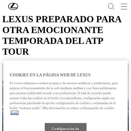
Skip to Main Content
(Press Enter)
LEXUS PREPARADO PARA
OTRA EMOCIONANTE
TEMPORADA DEL ATP
TOUR
COOKIES EN LA PÁGINA WEB DE LEXUS
En Lexus utilizamos cookies propias y de terceros analíticas y publicitarias, para
mejorar el funcionamiento de la web mediante análisis y con fines publicitarios
para mostrar publicidad acorde a tus preferencias. Si está de acuerdo puede
aceptar todas las cookies en el botón correspondiente, configurarlas según sus
preferencias pinchando la opción configuración de cookies o rechazarlas en el
botón “rechazar todas”. Más información en enlace a información de cookies
aquí.
Configuración de