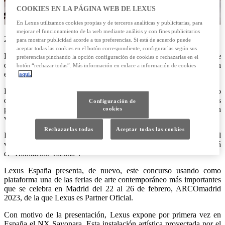
COOKIES EN LA PÁGINA WEB DE LEXUS
En Lexus utilizamos cookies propias y de terceros analíticas y publicitarias, para
mejorar el funcionamiento de la web mediante análisis y con fines publicitarios
22/02/2023
para mostrar publicidad acorde a tus preferencias. Si está de acuerdo puede
aceptar todas las cookies en el botón correspondiente, configurarlas según sus
Lexus España convoca de nuevo, y por sexta vez el concurso de
preferencias pinchando la opción configuración de cookies o rechazarlas en el
diseño Lexus Art Car, el proyecto de Lexus que une a la marca con
botón “rechazar todas”. Más información en enlace a información de cookies
el arte. Un proyecto que se concreta en un concurso nacional.
aquí.
La idea es plasmar, en un Lexus como lienzo y en técnica libre, lo
que significa el coche para cada uno de los diseñadores
Configuración de
participantes. El artista más votado verá plasmada su obra en un
cookies
vehículo real.
Rechazarlas todas
Aceptar todas las cookies
La idea principal es plasmar en el RX, los valores propios del
vehículo y de la marca. El concepto protagonista de esta edición será
el “Habitáculo Tazuna”.
Lexus España presenta, de nuevo, este concurso usando como
plataforma una de las ferias de arte contemporáneo más importantes
que se celebra en Madrid del 22 al 26 de febrero, ARCOmadrid
2023, de la que Lexus es Partner Oficial.
Con motivo de la presentación, Lexus expone por primera vez en
España el NX Sayonara. Esta instalación artística proyectada por el