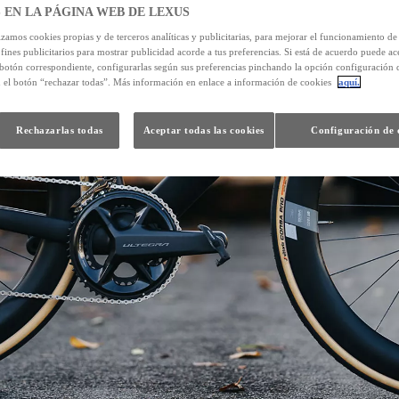
 EN LA PÁGINA WEB DE LEXUS
izamos cookies propias y de terceros analíticas y publicitarias, para mejorar el funcionamiento d
 fines publicitarios para mostrar publicidad acorde a tus preferencias. Si está de acuerdo puede ac
 botón correspondiente, configurarlas según sus preferencias pinchando la opción configuración 
n el botón “rechazar todas”. Más información en enlace a información de cookies
aquí.
Rechazarlas todas
Aceptar todas las cookies
Configuración de 