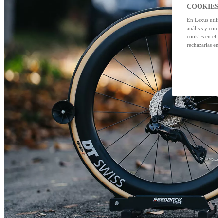
COOKIES
En Lexus util
análisis y con
cookies en el
rechazarlas e