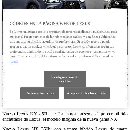
COOKIES EN LA PÁGINA WEB DE LEXUS
En Lexus utilizamos cookies propias y de terceros analíticas y publicitarias, para
mejorar el funcionamiento de la web mediante análisis y con fines publicitarios
para mostrar publicidad acorde a tus preferencias. Si está de acuerdo puede
aceptar todas las cookies en el botón correspondiente, configurarlas según sus
preferencias pinchando la opción configuración de cookies o rechazarlas en el
botón “rechazar todas”. Más información en enlace a información de cookies
aquí.
Con el nuevo NX comienza el siguiente capítulo para la marca
Lexus. La nueva generación de este SUV premium de tamaño
medio presenta un nuevo diseño, nuevas motorizaciones, nuevas
Configuración de
tecnologías de conectividad, y seguridad, así como un rendimiento
cookies
dinámico completamente mejorado, gracias a Lexus Driving
Signature.
Rechazarlas todas
Aceptar todas las cookies
Con ocasión del Automovile Barcelona 2021 Lexus presentará
importantes novedades e iniciativas.
Nuevo Lexus NX 450h + : La marca presenta el primer híbrido
enchufable de Lexus, el modelo insignia de la nueva gama NX.
Nuevo Lexus NX 350h: con sistema híbrido Lexus de cuarta