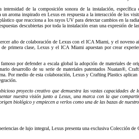
intensidad de la composición sonora de la instalación, específica
 aroma inspirado en Lexus en respuesta a la interacción de los visitan
oplástico que reacciona a los rayos UV para detectar cambios en la radia
spuestas descubiertas por toda la instalación eran una expresión de las
l tercer año de colaboración de Lexus con el ICA Miami, y el noveno a
s de primera clase, Lexus y el ICA Miami apuestan por crear experien
amoso por defender a escala global la adopción de materiales de orige
onario desarrollo de su serie de materiales patentados Nuatan®, Craf
ma. Por medio de esta colaboración, Lexus y Crafting Plastics aplican
tegración.
bicioso proyecto creativo que demuestra las vastas capacidades de l
sentar nuestra visión junto a Lexus, una marca con la que compart
de origen biológico y empiecen a verlos como una de las bazas de nuestr
xperiencias de lujo integral, Lexus presenta una exclusiva Colección de