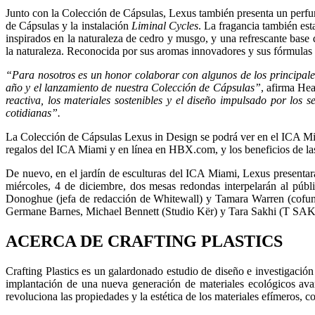
Junto con la Colección de Cápsulas, Lexus también presenta un perfum
de Cápsulas y la instalación
Liminal Cycles
. La fragancia también es
inspirados en la naturaleza de cedro y musgo, y una refrescante base 
la naturaleza. Reconocida por sus aromas innovadores y sus fórmulas f
“Para nosotros es un honor colaborar con algunos de los principales
año y el lanzamiento de nuestra Colección de Cápsulas”
, afirma Hea
reactiva, los materiales sostenibles y el diseño impulsado por los 
cotidianas”.
La Colección de Cápsulas Lexus in Design se podrá ver en el ICA Mi
regalos del ICA Miami y en línea en HBX.com, y los beneficios de las 
De nuevo, en el jardín de esculturas del ICA Miami, Lexus presentará
miércoles, 4 de diciembre, dos mesas redondas interpelarán al públi
Donoghue (jefa de redacción de Whitewall) y Tamara Warren (cofund
Germane Barnes, Michael Bennett (Studio Kër) y Tara Sakhi (T SAKH
ACERCA DE CRAFTING PLASTICS
Crafting Plastics es un galardonado estudio de diseño e investigación
implantación de una nueva generación de materiales ecológicos avanz
revoluciona las propiedades y la estética de los materiales efímeros, c