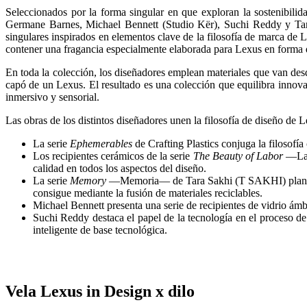
Seleccionados por la forma singular en que exploran la sostenibilid
Germane Barnes, Michael Bennett (Studio Kër), Suchi Reddy y Tara
singulares inspirados en elementos clave de la filosofía de marca de L
contener una fragancia especialmente elaborada para Lexus en forma d
En toda la colección, los diseñadores emplean materiales que van desde
capó de un Lexus. El resultado es una colección que equilibra innovac
inmersivo y sensorial.
Las obras de los distintos diseñadores unen la filosofía de diseño de L
La serie
Ephemerables
de Crafting Plastics conjuga la filosofí
Los recipientes cerámicos de la serie
The Beauty of Labor
—La b
calidad en todos los aspectos del diseño.
La serie
Memory
—Memoria— de Tara Sakhi (T SAKHI) plantea la
consigue mediante la fusión de materiales reciclables.
Michael Bennett presenta una serie de recipientes de vidrio ámb
Suchi Reddy destaca el papel de la tecnología en el proceso d
inteligente de base tecnológica.
Vela Lexus in Design x dilo