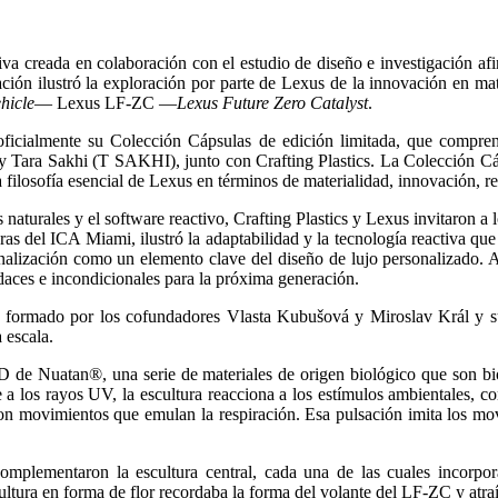
ctiva creada en colaboración con el estudio de diseño e investigación a
ón ilustró la exploración por parte de Lexus de la innovación en mater
ehicle
— Lexus LF-ZC —
Lexus Future Zero Catalyst
.
oficialmente su Colección Cápsulas de edición limitada, que compre
Tara Sakhi (T SAKHI), junto con Crafting Plastics. La Colección Cá
filosofía esencial de Lexus en términos de materialidad, innovación, re
s naturales y el software reactivo, Crafting Plastics y Lexus invitaron a
turas del ICA Miami, ilustró la adaptabilidad y la tecnología reactiva qu
alización como un elemento clave del diseño de lujo personalizado. Al 
aces e incondicionales para la próxima generación.
, formado por los cofundadores Vlasta Kubušová y Miroslav Král y su 
 escala.
n 3D de Nuatan®, una serie de materiales de origen biológico que son
a los rayos UV, la escultura reacciona a los estímulos ambientales, co
 movimientos que emulan la respiración. Esa pulsación imita los movim
complementaron la escultura central, cada una de las cuales incorpo
ultura en forma de flor recordaba la forma del volante del LF-ZC y atraía