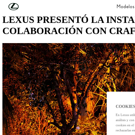
Skip to Main Content
(Press Enter)
Modelos
LEXUS PRESENTÓ LA INSTA
COLABORACIÓN CON CRAF
COOKIES
En Lexus util
análisis y con
cookies en el
rechazarlas e