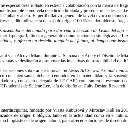
e especial desarrollado en estrecha colaboración con la marca de fraga
tará disponible como vela de edición limitada y presenta unas destaca
de ámbar y abeto. El perfil olfativo general de la vela evoca nociones 
rescas, dilo utiliza cera de soja de origen 100 % estadounidense, fraga
 diseñadores del mundo para dar vida a la visión de Lexus del lujo int
ther Updegraff, ​​director general de comunicaciones estratégicas de Le
sentidos, y ofrecen un destello tangible del futuro, al tiempo que ins
ami y en Alcova Miami durante la Semana del Arte y el Diseño de Miami
ventas se destinarán a promover las iniciativas de sostenibilidad del 
 las sesiones sobre arte e innovación
Lexus Art Series: Art and Innova
co con interesantes debates centrados en la materialidad y la sosten
adora y consejera delegada de LE CAR) contarán en el escenario con
I), además de Sellene Lee, jefa de diseño en Calty Design Research.
 interdisciplinar, fundado por Vlasta Kubušová y Miroslav Král en 2016. 
ados de origen biológico, tanto en la actualidad como en el futuro. D
omo bioplásticos de origen natural, para ofrecer soluciones de diseño du