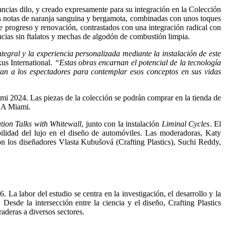
ncias dilo, y creado expresamente para su integración en la Colección
das notas de naranja sanguina y bergamota, combinadas con unos toques
de progreso y renovación, contrastados con una integración radical con
ncias sin ftalatos y mechas de algodón de combustión limpia.
egral y la experiencia personalizada mediante la instalación de este
xus International.
“Estas obras encarnan el potencial de la tecnología
piran a los espectadores para contemplar esos conceptos en sus vidas
 2024. Las piezas de la colección se podrán comprar en la tienda de
ICA Miami.
tion Talks with Whitewall
, junto con la instalación
Liminal Cycles
. El
ibilidad del lujo en el diseño de automóviles. Las moderadoras, Katy
 los diseñadores Vlasta Kubušová (Crafting Plastics), Suchi Reddy,
La labor del estudio se centra en la investigación, el desarrollo y la
esde la intersección entre la ciencia y el diseño, Crafting Plastics
raderas a diversos sectores.