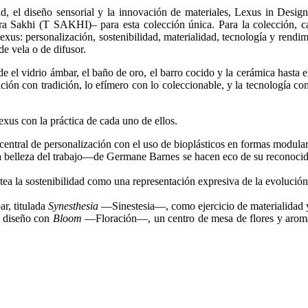
ad, el diseño sensorial y la innovación de materiales, Lexus in Design
 Sakhi (T SAKHI)– para esta colección única. Para la colección, ca
exus: personalización, sostenibilidad, materialidad, tecnología y rendi
e vela o de difusor.
 el vidrio ámbar, el baño de oro, el barro cocido y la cerámica hasta el 
ión con tradición, lo efímero con lo coleccionable, y la tecnología con
exus con la práctica de cada uno de ellos.
a central de personalización con el uso de bioplásticos en formas modula
elleza del trabajo—de Germane Barnes se hacen eco de su reconocido tr
 sostenibilidad como una representación expresiva de la evolución de
ar, titulada
Synesthesia
—Sinestesia—, como ejercicio de materialidad y
e diseño con
Bloom
—Floración—, un centro de mesa de flores y aromas, 