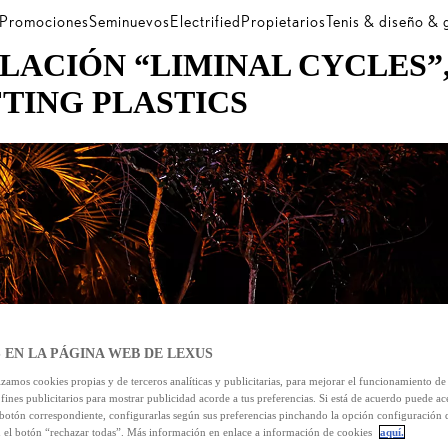
Promociones
Seminuevos
Electrified
Propietarios
Tenis & diseño &
LACIÓN “LIMINAL CYCLES”
TING PLASTICS
 EN LA PÁGINA WEB DE LEXUS
izamos cookies propias y de terceros analíticas y publicitarias, para mejorar el funcionamiento d
 fines publicitarios para mostrar publicidad acorde a tus preferencias. Si está de acuerdo puede ac
 botón correspondiente, configurarlas según sus preferencias pinchando la opción configuración 
n el botón “rechazar todas”. Más información en enlace a información de cookies
aquí.