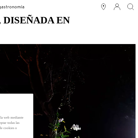
 gastronomía
, DISEÑADA EN
e la web mediante
eptar todas las
de cookies o