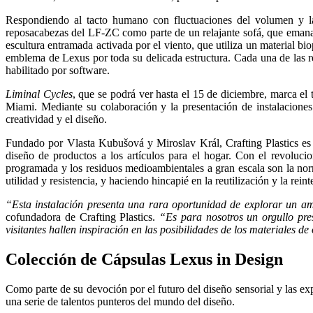
Respondiendo al tacto humano con fluctuaciones del volumen y la 
reposacabezas del LF-ZC como parte de un relajante sofá, que emana un
escultura entramada activada por el viento, que utiliza un material bi
emblema de Lexus por toda su delicada estructura. Cada una de las re
habilitado por software.
Liminal Cycles
, que se podrá ver hasta el 15 de diciembre, marca e
Miami. Mediante su colaboración y la presentación de instalacione
creatividad y el diseño.
Fundado por Vlasta Kubušová y Miroslav Král, Crafting Plastics es f
diseño de productos a los artículos para el hogar. Con el revoluci
programada y los residuos medioambientales a gran escala son la nor
utilidad y resistencia, y haciendo hincapié en la reutilización y la rein
“Esta instalación presenta una rara oportunidad de explorar un am
cofundadora de Crafting Plastics.
“Es para nosotros un orgullo pre
visitantes hallen inspiración en las posibilidades de los materiales 
Colección de Cápsulas Lexus in Design
Como parte de su devoción por el futuro del diseño sensorial y las e
una serie de talentos punteros del mundo del diseño.