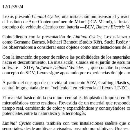
12/12/2024
Lexus presentó
Liminal Cycles
, una instalación multisensorial y rea
el Instituto de Arte Contemporáneo de Miami (ICA Miami), la instalaci
prototipo de vehículo eléctrico con batería —BEV,
Battery Electric V
Coincidiendo con la presentación de
Liminal Cycles
, Lexus lanzó 
como Germane Barnes, Michael Bennett (Studio Kër), Suchi Reddy y 
los observadores a considerar esos objetos como manifestaciones de la 
Con la intención de poner de relieve las posibilidades de los materiale
hacia el descubrimiento. La instalación, situada en el jardín de escul
software —SDV,
Software Defined Vehicles
—, que concibe la person
concepto de SDV, Lexus sigue apostando por experiencias de lujo aud
A partir del encargo de dar vida al concepto SDV, Crafting Plastics
central fragmentada de un “vehículo”, en referencia al Lexus LF-ZC a
El material básico de la escultura central es bioplástico impreso e
microplásticos como residuos. Revestida de un material que responde 
tiempo real, cambiando de color y expandiéndose y contrayéndose con
potenciales entre la naturaleza y la tecnología.
Liminal Cycles
cuenta también con tres instalaciones satélite que 
sensoriales, desde auditivas a visuales, pasando por olfativas. Una esc