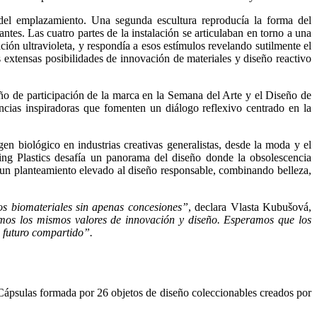
 del emplazamiento. Una segunda escultura reproducía la forma del
tes. Las cuatro partes de la instalación se articulaban en torno a una
ción ultravioleta, y respondía a esos estímulos revelando sutilmente el
 extensas posibilidades de innovación de materiales y diseño reactivo
ño de participación de la marca en la Semana del Arte y el Diseño de
cias inspiradoras que fomenten un diálogo reflexivo centrado en la
n biológico en industrias creativas generalistas, desde la moda y el
ting Plastics desafía un panorama del diseño donde la obsolescencia
 un planteamiento elevado al diseño responsable, combinando belleza,
os biomateriales sin apenas concesiones”
, declara Vlasta Kubušová,
imos los mismos valores de innovación y diseño. Esperamos que los
o futuro compartido”.
 Cápsulas formada por 26 objetos de diseño coleccionables creados por