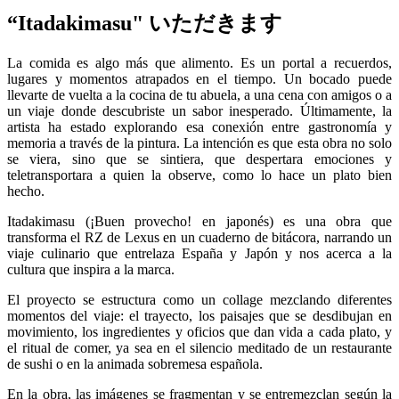
“Itadakimasu" いただきます
La comida es algo más que alimento. Es un portal a recuerdos,
lugares y momentos atrapados en el tiempo. Un bocado puede
llevarte de vuelta a la cocina de tu abuela, a una cena con amigos o a
un viaje donde descubriste un sabor inesperado. Últimamente, la
artista ha estado explorando esa conexión entre gastronomía y
memoria a través de la pintura. La intención es que esta obra no solo
se viera, sino que se sintiera, que despertara emociones y
teletransportara a quien la observe, como lo hace un plato bien
hecho.
Itadakimasu (¡Buen provecho! en japonés) es una obra que
transforma el RZ de Lexus en un cuaderno de bitácora, narrando un
viaje culinario que entrelaza España y Japón y nos acerca a la
cultura que inspira a la marca.
El proyecto se estructura como un collage mezclando diferentes
momentos del viaje: el trayecto, los paisajes que se desdibujan en
movimiento, los ingredientes y oficios que dan vida a cada plato, y
el ritual de comer, ya sea en el silencio meditado de un restaurante
de sushi o en la animada sobremesa española.
En la obra, las imágenes se fragmentan y se entremezclan según la