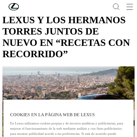
Skip to Main Content
(Press Enter)
LEXUS Y LOS HERMANOS
TORRES JUNTOS DE
NUEVO EN “RECETAS CON
RECORRIDO”
COOKIES EN LA PÁGINA WEB DE LEXUS
En Lexus utilizamos cookies propias y de terceros analíticas y publicitarias, para
mejorar el funcionamiento de la web mediante análisis y con fines publicitarios
para mostrar publicidad acorde a tus preferencias. Si está de acuerdo puede