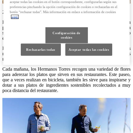
aceptar todas las cookies en el botón correspondiente, configurarlas según sus
preferencias pinchando la opción configuración de cookies o rechazarlas en el
20/08/2024
botón “rechazar todas”. Más información en enlace a información de cookies
aquí.
En esta ocasión los Hermanos Torres realizan sus recetas con
productos de kilómetro cero dentro de la ciudad de Barcelona y para
sus desplazamientos elegirán una vez más el RX 450h+ híbrido
Configuración de
enchufable.
cookies
Dos recetas con dos ingredientes poderosos: una de ellas incluye los
Rechazarlas todas
Aceptar todas las cookies
mejillones, mientras que la otra está elaborada con flores
recolectadas en el Monte Tibidabo y la Rabassada.
Cada mañana, los Hermanos Torres recogen una variedad de flores
para aderezar los platos que sirven en sus restaurantes. Este paseo,
que a veces realizan en bicicleta, también les sirve para inspirarse y
dotar a sus platos de ingredientes sostenibles recolectados a muy
poca distancia del restaurante.