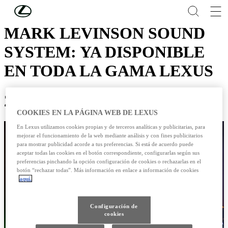
Skip to Main Content
(Press Enter)
MARK LEVINSON SOUND
SYSTEM: YA DISPONIBLE
EN TODA LA GAMA LEXUS
25 /07 / 2013
COOKIES EN LA PÁGINA WEB DE LEXUS
En Lexus utilizamos cookies propias y de terceros analíticas y publicitarias, para
mejorar el funcionamiento de la web mediante análisis y con fines publicitarios
para mostrar publicidad acorde a tus preferencias. Si está de acuerdo puede
aceptar todas las cookies en el botón correspondiente, configurarlas según sus
preferencias pinchando la opción configuración de cookies o rechazarlas en el
botón “rechazar todas”. Más información en enlace a información de cookies
aquí.
Configuración de
cookies