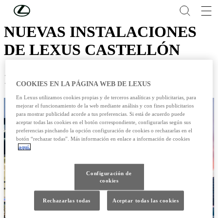
Skip to Main Content
(Press Enter)
NUEVAS INSTALACIONES
DE LEXUS CASTELLÓN
12 /04 / 2018
COOKIES EN LA PÁGINA WEB DE LEXUS
En Lexus utilizamos cookies propias y de terceros analíticas y publicitarias, para
mejorar el funcionamiento de la web mediante análisis y con fines publicitarios
para mostrar publicidad acorde a tus preferencias. Si está de acuerdo puede
aceptar todas las cookies en el botón correspondiente, configurarlas según sus
preferencias pinchando la opción configuración de cookies o rechazarlas en el
botón “rechazar todas”. Más información en enlace a información de cookies
aquí.
Configuración de
cookies
Rechazarlas todas
Aceptar todas las cookies