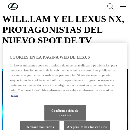
Skip to Main Content
(Press Enter)
WILL.I.AM Y EL LEXUS NX,
PROTAGONISTAS DEL
NUEVO SPOT DE TV
19/09/2014
COOKIES EN LA PÁGINA WEB DE LEXUS
En Lexus utilizamos cookies propias y de terceros analíticas y publicitarias, para
mejorar el funcionamiento de la web mediante análisis y con fines publicitarios
para mostrar publicidad acorde a tus preferencias. Si está de acuerdo puede
aceptar todas las cookies en el botón correspondiente, configurarlas según sus
preferencias pinchando la opción configuración de cookies o rechazarlas en el
botón “rechazar todas”. Más información en enlace a información de cookies
aquí.
Configuración de
cookies
Rechazarlas todas
Aceptar todas las cookies