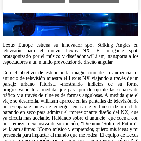
Lexus Europe estrena su innovador spot Striking Angles en
televisión para el nuevo Lexus NX. El intrigante spot,
protagonizado por el músico y diseñador will.i.am, transporta a los
espectadores a un mundo provocador de diseño angular.
Con el objetivo de estimular la imaginación de la audiencia, el
anuncio de televisión muestra el Lexus NX viajando a través de un
paisaje urbano futurista -mostrando indicios de su forma
progresivamente a medida que pasa por debajo de las señales de
tráfico y a través de túneles de formas angulosas. A medida que el
viaje se desarrolla, will.i.am aparece en las pantallas de televisión de
un escaparate antes de emerger en carne y hueso de un club,
parando en seco para admirar el impresionante diseño del NX, que
ya circula más adelante. Hablando sobre el anuncio, que cuenta con
una remezcla exclusiva de su canción, “Dreamin ‘Sobre el Futuro”,
will.i.am afirma: “Como músico y emprendor, quiero mis ideas y mi
presencia para impactar al mundo que me rodea. El equipo de Lexus
aplica la misma visión para el anuncio – que muestra cómo NX